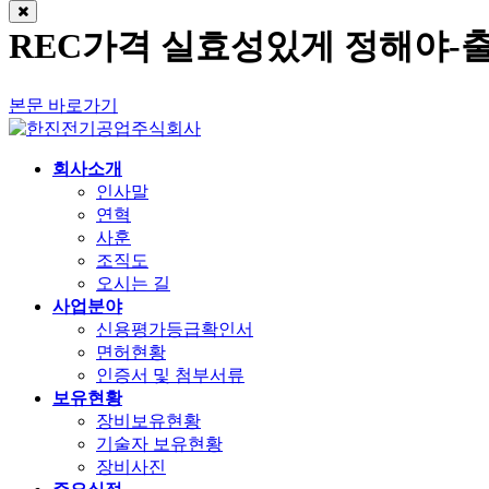
REC가격 실효성있게 정해야-출
본문 바로가기
회사소개
인사말
연혁
사훈
조직도
오시는 길
사업분야
신용평가등급확인서
면허현황
인증서 및 첨부서류
보유현황
장비보유현황
기술자 보유현황
장비사진