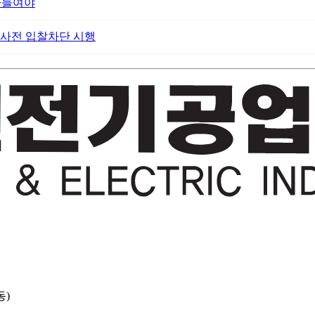
아들여야
자 사전 입찰차단 시행
동)