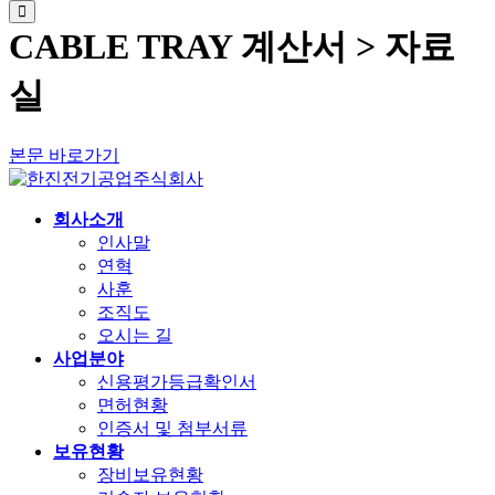
CABLE TRAY 계산서 > 자료
실
본문 바로가기
회사소개
인사말
연혁
사훈
조직도
오시는 길
사업분야
신용평가등급확인서
면허현황
인증서 및 첨부서류
보유현황
장비보유현황