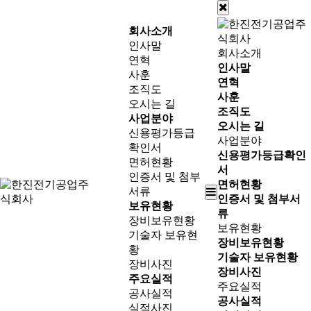
회사소개
인사말
회사소개
연혁
인사말
사훈
연혁
조직도
사훈
오시는 길
조직도
사업분야
오시는 길
신용평가등급
사업분야
확인서
신용평가등급확인
면허현황
서
인증서 및 첨부
면허현황
서류
인증서 및 첨부서
보유현황
류
장비보유현황
보유현황
기술자 보유현
장비보유현황
황
기술자 보유현황
장비사진
장비사진
주요실적
주요실적
공사실적
공사실적
실적사진